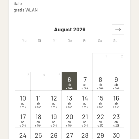
Safe
gratis WLAN
August 2026
Mo
Di
Mi
Do
Fr
Sa
So
1
2
3
4
5
6
7
8
9
ab
ab
ab
ab
544
544
544
544
€
€
€
€
10
11
12
13
14
15
16
ab
ab
ab
ab
ab
ab
ab
544
544
544
544
544
544
544
€
€
€
€
€
€
€
17
18
19
20
21
22
23
ab
ab
ab
ab
ab
ab
ab
544
544
544
544
544
272
268
€
€
€
€
€
€
€
24
25
26
27
28
29
30